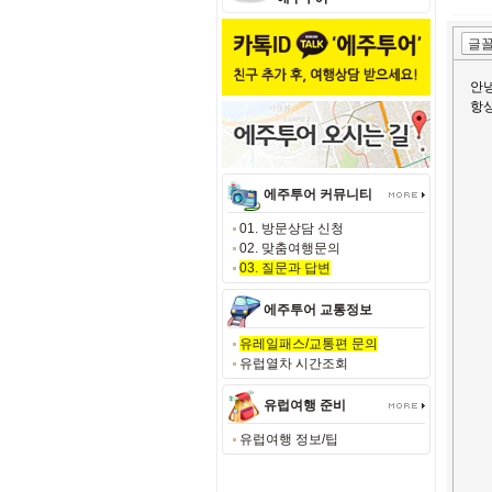
에주투어 커뮤니티
01. 방문상담 신청
02. 맞춤여행문의
03. 질문과 답변
에주투어 교통정보
유레일패스/교통편 문의
유럽열차 시간조회
유럽여행 준비
유럽여행 정보/팁