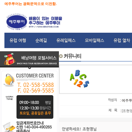
에주투어는 광화문역으로 이전함.
유럽 여행
순례길
유레일패스
모바일패스
유럽 열차
: 에주
:
[조현
안녕하세요! 조현영님