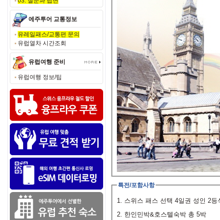
03. 질문과 답변
에주투어 교통정보
유레일패스/교통편 문의
유럽열차 시간조회
유럽여행 준비
유럽여행 정보/팁
특전/포함사항
1. 스위스 패스 선택 4일권 성인 2등
2. 한인민박&호스텔숙박 총 5박