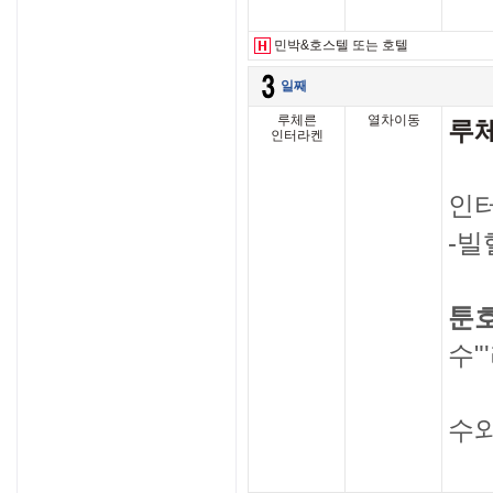
민박&호스텔 또는 호텔
일째
루체른
열차이동
루체
인터라켄
인터
-빌
툰
수"
2
수와