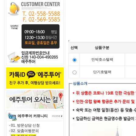
선택
상품구분
민박호스텔팩
단기호텔팩
상품소개
* 위 상품은 코로나 19로 인한 극심
* 인천-유럽 왕복 항공은 추가 문의 및
​* 숙박 또는 여행 일정(동선) 등 맞춤
에주투어 커뮤니티
​* 입금하신 금액은 현금영수증 발급이
01. 방문상담 신청
02. 맞춤여행문의