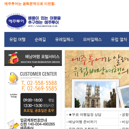
에주투어는 광화문역으로 이전함.
유럽 여행
순례길
유레일패스
모바일패스
유럽 열차
★무료 여행일정 상담
공항
배낭여행 준비하기
비상