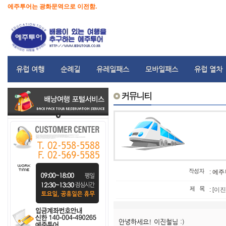
에주투어는 광화문역으로 이전함.
유럽 여행
순례길
유레일패스
모바일패스
유럽 열차
: 에
:
[이진
안녕하세요! 이진철님 :)