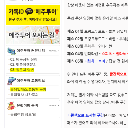
항상 배움이 있는 여행을 추구하는 에
문의 주신 일정에 맞춰 유레일 패스 사
패스 01일
프랑크푸르트 - 쾰른 당일치
패스 02일
프랑크푸르트 - 바젤 - 루체
패스 03일
루체른 - 인터라켄
에주투어 커뮤니티
패스 04일
인터라켄 -
스피츠 - 밀라노 
01. 방문상담 신청
패스 05일
피렌체 - 로마
/ 탑승 전 현
02. 맞춤여행문의
03. 질문과 답변
위 안내 드린 이동 구간 중,
빨간색으로 
에주투어 교통정보
좌석 예약 필수 열차이자, 현지에서 예
유레일패스/교통편 문의
유럽열차 시간조회
저희는 열차 예약 시스템을 따로 갖추고 
추후 예약 열차의 탑승 날짜 /이동 구간
유럽여행 준비
유럽여행 정보/팁
파란색으로 표시한 구간
은 이탈리아 열
패스가 있어도 좌석 예약해주셔야 하는