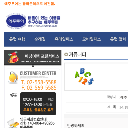
에주투어는 광화문역으로 이전함.
유럽 여행
순례길
유레일패스
모바일패스
유럽 열차
: 에
:
[신행
안녕하세요.