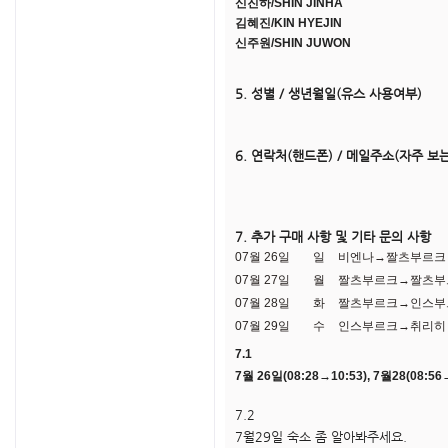
신진하/SHIN JINHA
김혜진/KIN HYEJIN
신주원/SHIN JUWON
5. 성별 / 생년월일(유스 사용여부)
6. 연락처(핸드폰) / 메일주소(자주 보는
7. 추가 구매 사항 및 기타 문의 사항
07월 26일
일
비엔나→짤츠부르크
07월 27일
월
짤츠부르크→짤츠부
07월 28일
화
짤츠부르크→인스부
07월 29일
수
인스부르크→취리히
7.1
7월 26일(
08:28→10:53), 7월28(
08:56
7.2
7월29일 숙소 좀 알아봐주세요.