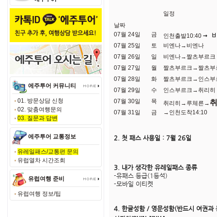
일정
날짜
07월 24일
금
→
인천출발10:40
07월 25일
토
비엔나→비엔나
07월 26일
일
비엔나→짤츠부르크
07월 27일
월
짤츠부르크→짤츠부
07월 28일
화
짤츠부르크→인스부
에주투어 커뮤니티
07월 29일
수
인스부르크→취리히
01. 방문상담 신청
07월 30일
목
취
취리히→루체른→
02. 맞춤여행문의
07월 31일
금
→인천도착14:10
03. 질문과 답변
에주투어 교통정보
2. 첫 패스 사용일 : 7월 26일
유레일패스/교통편 문의
유럽열차 시간조회
3. 내가 생각한 유레일패스 종류
-유패스 등급(1등석)
유럽여행 준비
-모바일 이티켓
유럽여행 정보/팁
4. 한글성함 / 영문성함(반드시 여권과