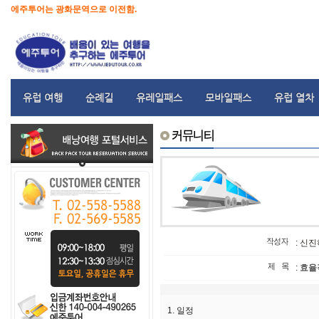
에주투어는 광화문역으로 이전함.
유럽 여행
순례길
유레일패스
모바일패스
유럽 열차
: 신
:
효율
1. 일정