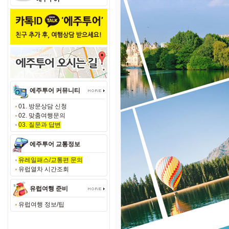
에주투어 커뮤니티
01. 방문상담 신청
02. 맞춤여행문의
03. 질문과 답변
에주투어 교통정보
유레일패스/교통편 문의
유럽열차 시간조회
유럽여행 준비
유럽여행 정보/팁