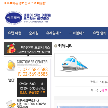
에주투어는 광화문역으로 이전함.
유럽 여행
순례길
유레일패스
모바일패스
유럽 열차
: 에
:
에주