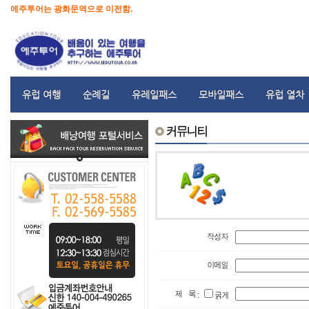
에주투어는 광화문역으로 이전함.
유럽 여행
순례길
유레일패스
모바일패스
유럽 열차
: