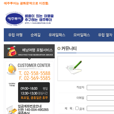
에주투어는 광화문역으로 이전함.
유럽 여행
순례길
유레일패스
모바일패스
유럽 열차
: