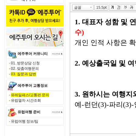
에주투어 커뮤니티
01. 방문상담 신청
02. 맞춤여행문의
03. 질문과 답변
에주투어 교통정보
유레일패스/교통편 문의
유럽열차 시간조회
유럽여행 준비
유럽여행 정보/팁