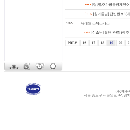
[답변]:추가궁금한게있어
[원아름님] 답변완료! 
유레일,스위스패스
10677
[이슬님] 답변 완료! (에
PREV
16
17
18
19
20
2
(주)에주
서울 종로구 새문안로 92, 광화문 