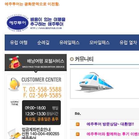
에주투어는 광화문역으로 이전함.
유럽 여행
순례길
유레일패스
모바일패스
유럽 열차
에주투어 방문상담~ 대환영!!
에주투어와 함께하는 후기 이벤트!