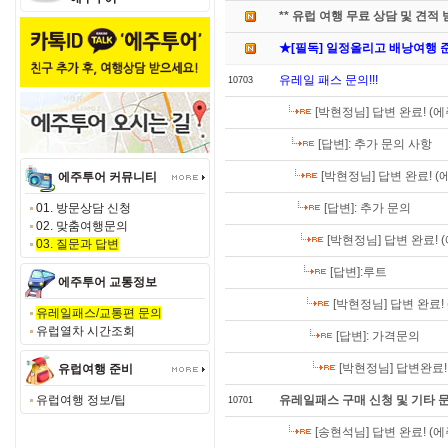
** 유럽 여행 무료 상담 및 견적 받기
★[필독] 일정올리고 배낭여행 
유레일 패스 문의!!!
10703
[박현정님] 답변 완료! (
[답변]: 추가 문의 사항
[박현정님] 답변 완료! 
에주투어 커뮤니티
01. 방문상담 신청
[답변]: 추가 문의
02. 맞춤여행문의
[박현정님] 답변 완료!
03. 질문과 답변
[답변]:루트
에주투어 교통정보
[박현정님] 답변 완료!
유레일패스/교통편 문의
유럽열차 시간조회
[답변]: 가격문의
[박현정님] 답변완료
유럽여행 준비
유럽여행 정보/팁
유레일패스 구매 신청 및 기타 
10701
[송현석님] 답변 완료! (