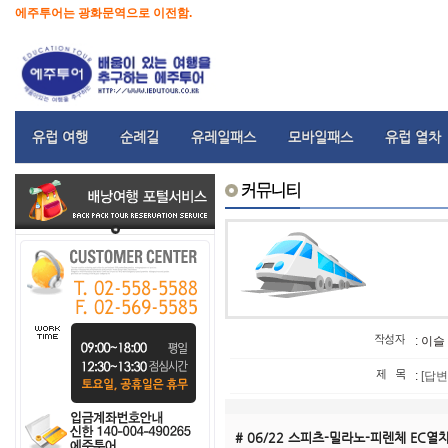
에주투어는 광화문역으로 이전함.
유럽 여행
순례길
유레일패스
모바일패스
유럽 열차
: 이슬
:
[답
# 06/22 스피츠-밀라노-피렌체 EC열