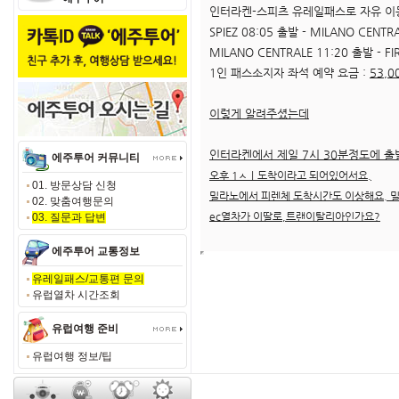
인터라켄-스피츠 유레일패스로 자유 이
SPIEZ 08:05 출발 - MILANO CENTR
MILANO CENTRALE 11:20 출발 - FI
1인 패스소지자 좌석 예약 요금 :
53,
이렇게 알려주셨는데
인터라켄에서 제일 7시 30분정도에 
에주투어 커뮤니티
오후 1ㅅㅣ도착이라고 되어있어서요.
01. 방문상담 신청
밀라노에서 피렌체 도착시간도 이상해요. 
02. 맞춤여행문의
ec열차가 이딸로,트랜이탈리아인가요?
03. 질문과 답변
에주투어 교통정보
유레일패스/교통편 문의
유럽열차 시간조회
유럽여행 준비
유럽여행 정보/팁